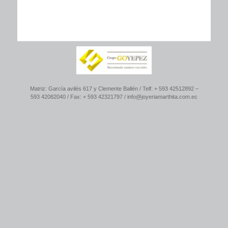
Matriz: García avilés 617 y Clemente Ballén / Telf: + 593 42512892 –
593 42082040 / Fax: + 593 42321797 / info@joyeriamarthita.com.ec