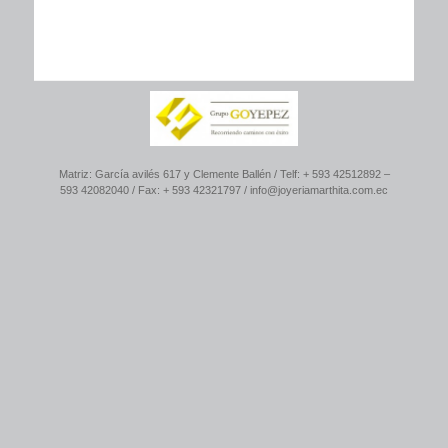
Matriz: García avilés 617 y Clemente Ballén / Telf: + 593 42512892 –
593 42082040 / Fax: + 593 42321797 / info@joyeriamarthita.com.ec